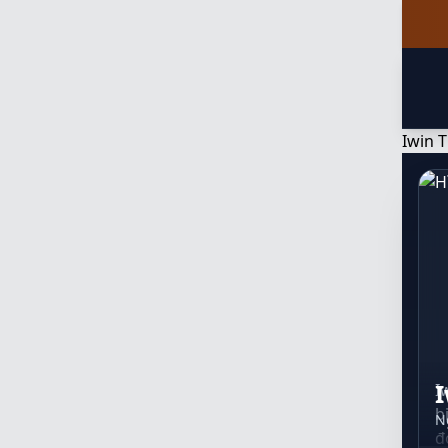
Iwin 
I
I
b
N
đ