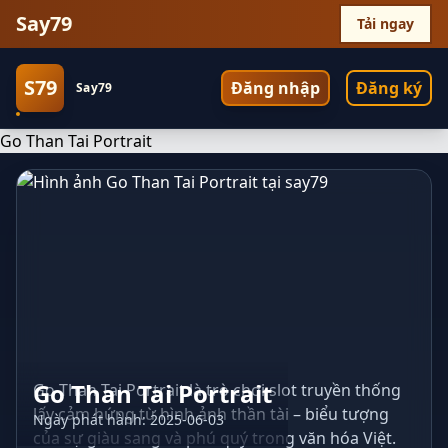
Say79
Tải ngay
S79
Đăng nhập
Đăng ký
Say79
Go Than Tai Portrait
Go Than Tai Portrait
Go Than Tai Portrait là trò chơi slot truyền thống
lấy cảm hứng từ hình ảnh thần tài – biểu tượng
Ngày phát hành: 2025-06-03
của sự giàu sang và phú quý trong văn hóa Việt.