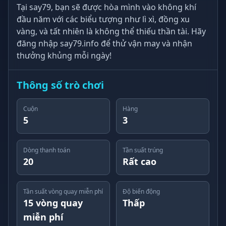
Tại say79, bạn sẽ được hòa mình vào không khí
đầu năm với các biểu tượng như lì xì, đồng xu
vàng, và tất nhiên là không thể thiếu thần tài. Hãy
đăng nhập say79.info để thử vận may và nhận
thưởng khủng mỗi ngày!
Thông số trò chơi
Cuộn
Hàng
5
3
Dòng thanh toán
Tần suất trúng
20
Rất cao
Tần suất vòng quay miễn phí
Độ biến động
15 vòng quay
Thấp
miễn phí