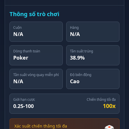
Thông số trò chơi
Cuộn
Hàng
N/A
N/A
Dòng thanh toán
Tần suất trúng
Poker
38.9%
Tần suất vòng quay miễn phí
Độ biến động
N/A
Cao
Giới hạn cược
Chiến thắng tối đa
100x
0.25-100
Xác suất chiến thắng tối đa