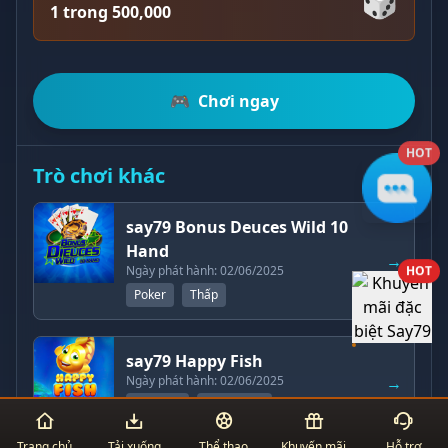
🎲
1 trong 500,000
🎮
Chơi ngay
HOT
Trò chơi khác
say79 Bonus Deuces Wild 10
Hand
→
HOT
Ngày phát hành: 02/06/2025
Poker
Thấp
say79 Happy Fish
Ngày phát hành: 02/06/2025
→
25 Dòng
Trung bình
Trang chủ
Tải xuống
Thể thao
Khuyến mãi
Hỗ trợ