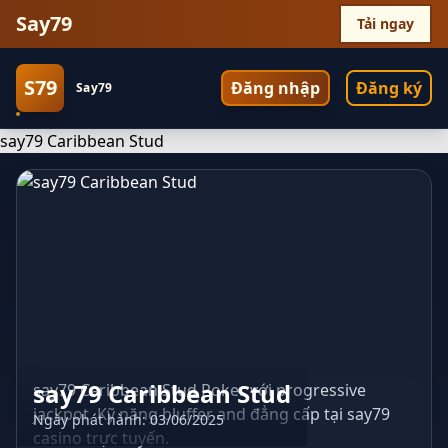
Say79
Tải ngay
S79
Đăng nhập
Đăng ký
Say79
say79 Caribbean Stud
say79 Caribbean Stud
say79 Caribbean Stud Poker với progressive
jackpot. Kỹ năng bluffer and đẳng cấp tại say79
Ngày phát hành: 03/06/2025
casino trực tuyến.