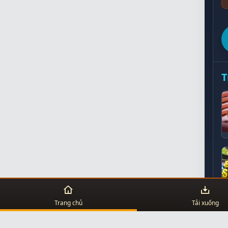
T
Trang chủ
Tải xuống