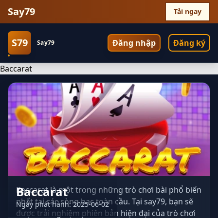
Say79
Tải ngay
S79
Đăng nhập
Đăng ký
Say79
Baccarat
Baccarat
Baccarat là một trong những trò chơi bài phổ biến
nhất tại các sòng bạc toàn cầu. Tại say79, bạn sẽ
Ngày phát hành: 2025-06-02
được trải nghiệm phiên bản hiện đại của trò chơi